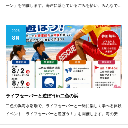
ーン」を開催します。海岸に落ちているごみを拾い、みんなで美
しい海を未来へつなげましょう。小さなお子さまから大人まで、
どなたでも無料でご参加いただけます。ビーチクリーン終了後
は、参加者を対象に豪華景品が当たる抽選会を実施します。何が
2026
8
当た
月
ライフセーバーと遊ぼうin二色の浜
二色の浜海水浴場で、ライフセーバーと一緒に楽しく学べる体験
イベント「ライフセーバーと遊ぼう！」を開催します。海の安全
を守るライフセーバーのお仕事やレスキュー器材について学びな