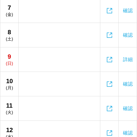
7

確認
(金)
8

確認
(土)
9

詳細
(日)
10

確認
(月)
11

確認
(火)
12

確認
(水)