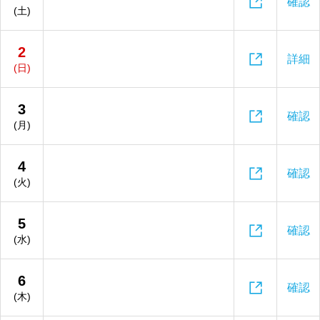

確認
(土)
2

詳細
(日)
3

確認
(月)
4

確認
(火)
5

確認
(水)
6

確認
(木)