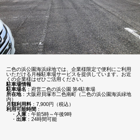
二色の浜公園海浜緑地では、企業様限定で便利にご利用
いただける月極駐車場サービスを提供しています。お近
くの企業様はぜひご活用ください。
駐車場情報
駐車場名
：府営二色の浜公園 第4駐車場
所在地
：大阪府貝塚市二色南町（二色の浜公園海浜緑地
内）
月額利用料
：7,900円（税込）
利用可能時間
：
・
入庫
：午前5時～午後9時
・
出庫
：24時間可能