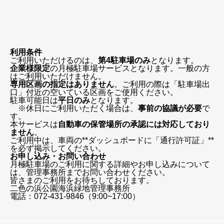
利用条件
ご利用いただけるのは、
第4駐車場のみ
となります。
企業様限定
の月極駐車場サービスとなります。一般の方
はご利用いただけません。
専用区画の指定はありません
。ご利用の際は「駐車場出
口」付近の空いている区画をご使用ください。
駐車可能日は
平日のみ
となります。
※休日にご利用いただく場合は、
事前の協議が必要
で
す。
本サービスは
自動車の保管場所の承認には対応しており
ません
。
ご利用中は、車両の**ダッシュボードに「通行許可証」**
を必ず掲示してください。
お申し込み・お問い合わせ
月極駐車場のご利用に関する詳細やお申し込みについて
は、管理事務所までお問い合わせください。
皆さまのご利用をお待ちしております。
二色の浜公園海浜緑地管理事務所
電話：072-431-9846（9:00~17:00）