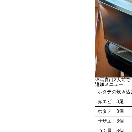
※写真は2人前で
追加メニュー
ホタテの炊き込
赤エビ 3尾
ホタテ 3個
サザエ 3個
つぶ貝 3個