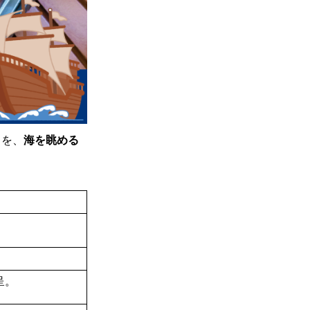
きを、
海を眺める
。
呈。