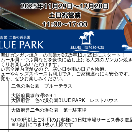
海鮮ガンガン焼き」の営業が2025年11月29日にスタート！
・ムール貝・つぶ貝などを豪快に蒸し上げる人気のガンガン焼
っくりお楽しみいただけます。
ない完全屋内店舗なので、寒い日や雨の日でも快適。
ニューやキッズスペースも利用でき、ご家族連れにも安心です
味覚を、ぜひお楽しみください。
二色の浜公園 ブルーテラス
大阪府貝塚市澤859-1
大阪府営二色の浜公園BLUE PARK レストハウス
大阪府営二色の浜公園 第一駐車場
5,000円以上ご利用のお客様に1日駐車場サービス券を進
※1会計につき1枚が上限です