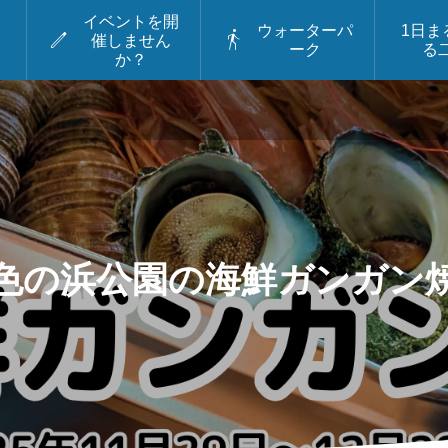
イベントを開
ウォーターパ
1日ま


催しません
ーク
る
か？
8月23日
定期開催
＆二
上井製作所ビーチクリ
パー
ーンキャンペーンin二
色の浜
色の浜公園の海鮮ガンガン