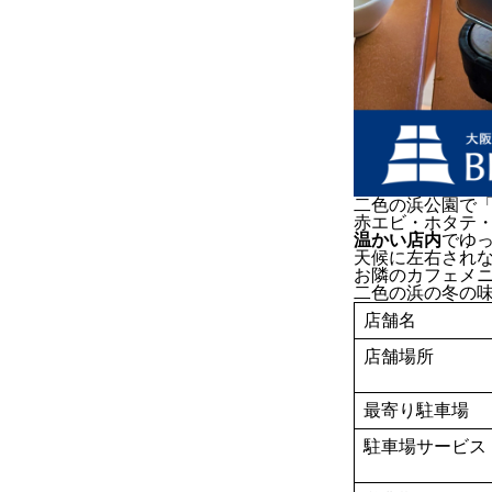
二色の浜公園で「
赤エビ・ホタテ
温かい店内
でゆ
天候に左右され
お隣のカフェメ
二色の浜の冬の
店舗名
店舗場所
最寄り駐車場
駐車場サービス