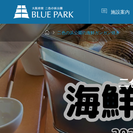

施設案内


二色の浜公園の海鮮ガンガン焼き
開催
2026年7月18日～
セーバーと遊ぼ
二色の浜海水浴場
二色の浜
色の浜ウォーター
ク
二