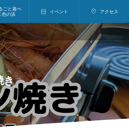
るごと遊べ


イベント
アクセス
二色の浜
定期開催
ライフセーバーと遊ぼ
うin二色の浜
焼き