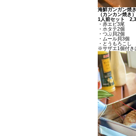
海鮮ガンガン焼
（カンカン焼き
1人前セット 2,
・赤エビ3尾
・ホタテ2個
・つぶ貝2個
・ムール貝3個
・とうもろこし 1
※サザエ1個付きは